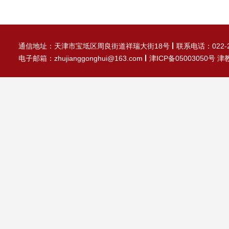
通信地址：天津市宝坻区周良街道祥瑞大街18号
联系电话：022-2
电子邮箱：zhujianggonghui@163.com
津ICP备05003050号 津