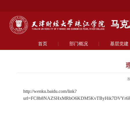
马克
首页
部门概况
基层党建
http://wenku.baidu.com/link?
url=FC8b8NAZSHxMRbO6KDM5KvTByHik7DVYr6RgV