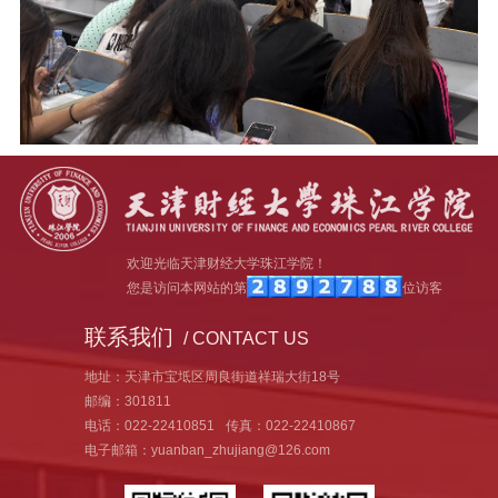
欢迎光临天津财经大学珠江学院！
您是访问本网站的第
位访客
联系我们
/ CONTACT US
地址：天津市宝坻区周良街道祥瑞大街18号
邮编：301811
电话：022-22410851
传真：022-22410867
电子邮箱：yuanban_zhujiang@126.com