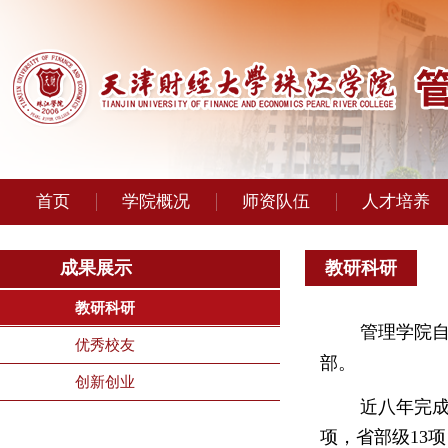
首页
学院概况
师资队伍
人才培养
成果展示
教研科研
教研科研
管理学院
优秀校友
部。
创新创业
近八年完
项，省部级13项