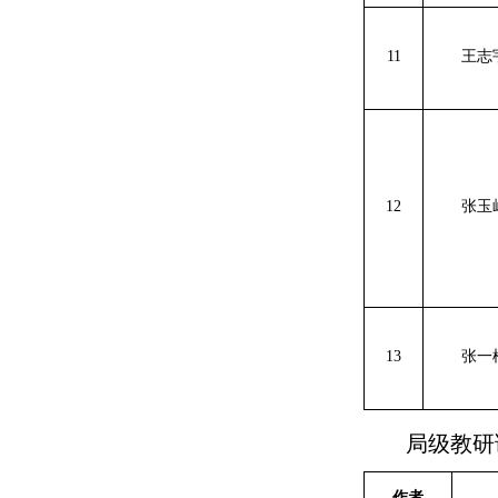
11
王志
12
张玉
13
张一
局级教研
作者