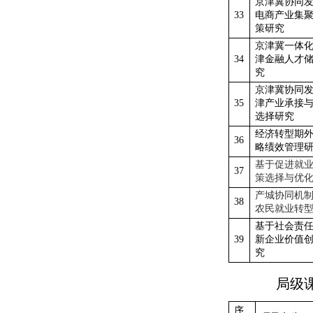
京津冀协同
33
电商产业集
策研究
京津冀一体
34
津金融人才
究
京津冀协同
35
津产业承接
选择研究
经济转型期
36
略绩效管理
基于促进就
37
策选择与优
产城协同机
38
农民就业转
基于社会责
39
新企业价值
究
局级
序