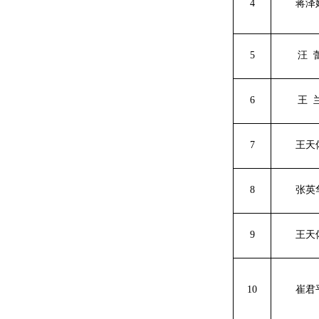
4
蒋泽
5
汪
6
王
7
王天
8
张英
9
王天
10
崔君