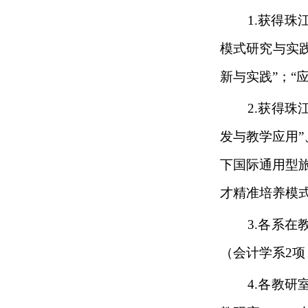
1.获得
模式研究与实
新与实践”；“
2.获得
发与教学应用”
下国际通用型
才精准培养模式
3.各系
（会计学系
2
4.各教