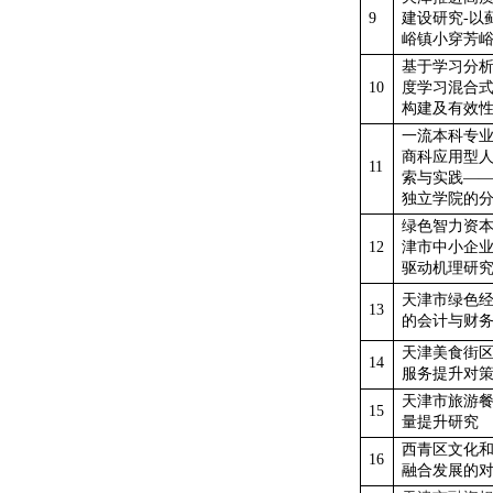
9
建设研究
-以
峪镇小穿芳
基于学习分
10
度学习混合
构建及有效
一流本科专
商科应用型
11
索与实践
—
独立学院的
绿色智力资
12
津市中小企
驱动机理研
天津市绿色
13
的会计与财
天津美食街
14
服务提升对
天津市旅游
15
量提升研究
西青区文化
16
融合发展的