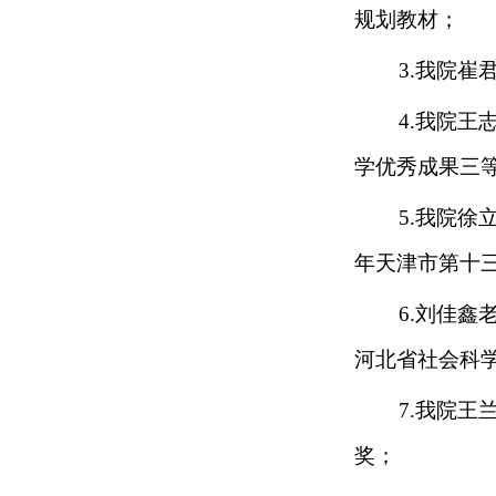
规划教材
；
3.我院崔
4.
我院王
学优秀成果三
5.我院徐
年天津市第十
6.刘佳
河北省社会科
7.我院王
奖
；