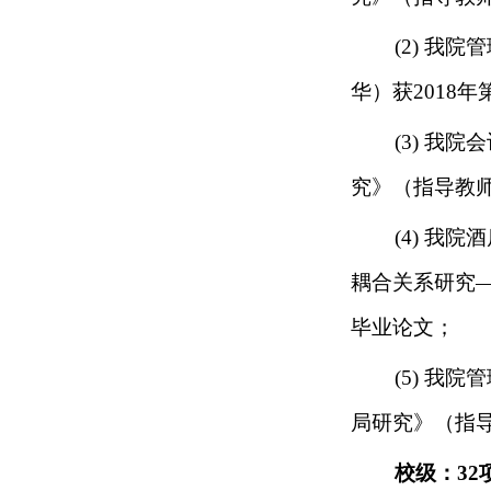
(2)
我院管
华）获
2018年
(3)
我院会
究》（指导教
(4)
我院
酒
耦合关系研究
毕业论文
；
(5)
我院管
局研究》（指
校级：
32