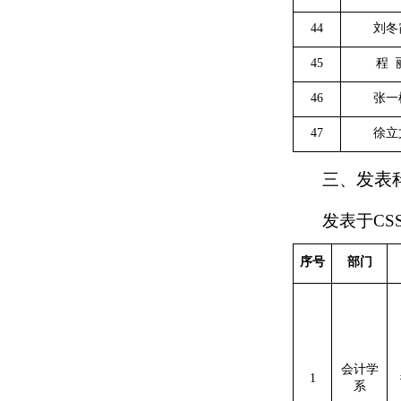
44
刘冬
45
程
46
张一
47
徐立
发表
三、
发表于
CS
序号
部门
会计学
1
系