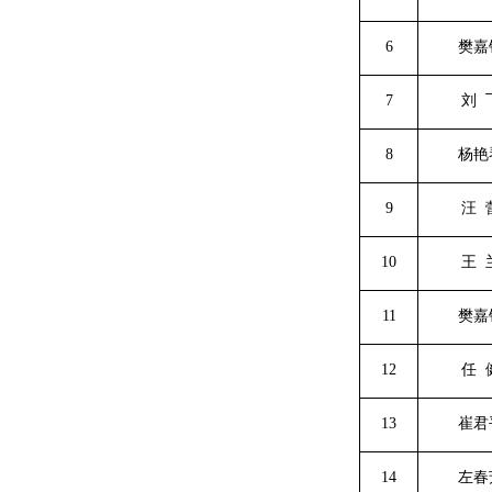
6
樊嘉
7
刘
8
杨艳
9
汪
10
王
11
樊嘉
12
任
13
崔君
14
左春