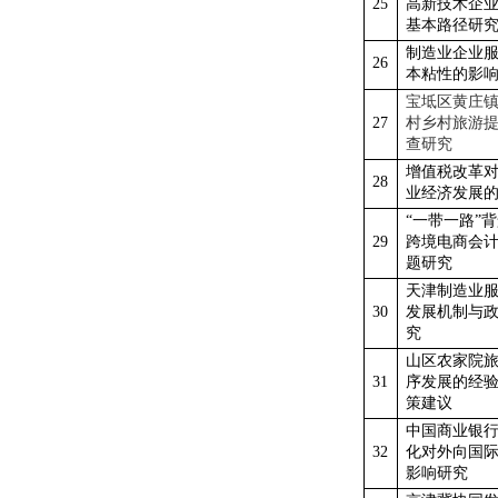
25
高新技术企
基本路径研
制造业企业
26
本粘性的影
宝坻区黄庄
27
村乡村旅游
查研究
增值税改革
28
业经济发展
“一带一路”
29
跨境电商会
题研究
天津制造业
30
发展机制与
究
山区农家院
31
序发展的经
策建议
中国商业银
32
化对外向国
影响研究