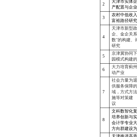
天津市实体
2
产配置
与企
农村中低收
3
富裕路径研
天津市新型
企、金企关
4
数”的构建、
研究
京津冀协同
5
园模式构建
大力培育蓟
6
动产业
社会力量为
供服务保障
7
域，方式方
施等对策建
议
文科数智化
培养创新与
8
会计学专业
方向群建设
天津推进高