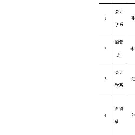
会计
1
学系
酒管
2
李
系
会计
3
学系
酒管
4
系