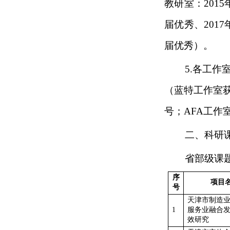
教研室：
201
届优秀、201
届优秀）。
5.各工
（蓝特工作室
号；AFA工作
二、科研
省部级课
序
项目
号
天津市制造
1
服务业融合
效研究