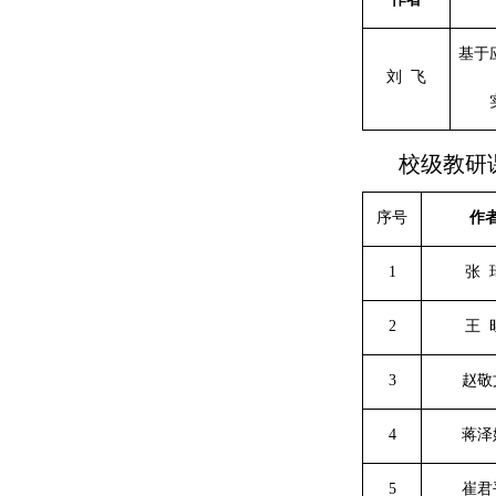
基于
刘
飞
校级教研
序号
作
1
张
2
王
3
赵敬
4
蒋泽
5
崔君