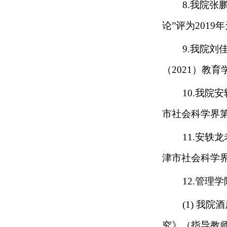
8.我院
论”评为201
9.我院
（2021）教
10.我院
市社会科学界
11.安轶
津市社会科学
12.
管理学
(1)
我院酒
究》（指导教