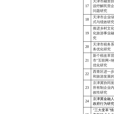
天津市融资
17
设纾解民营
问题研究
天津市企业
18
式与绩效研
推进乡村文
19
化旅游事业
究
天津市税务
20
务优化研究
新个税改革
21
市
“互联网+
优化研究
西青区进一
22
和旅游发展
京津冀协同
23
所有制企业
效性研究
京津冀金融
24
政府行为研
“三大变革”