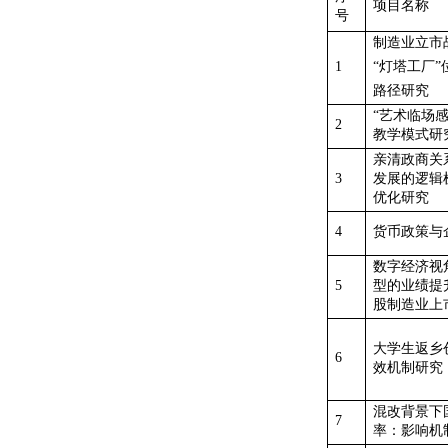
项目名称
号
制造业立市
1
“灯塔工厂
路径研究
“艺术临场
2
教学模式研
亲清政商关
3
发展的逻辑
优化研究
4
货币政策与
数字经济视
5
型的业绩提
股制造业上
大学生返乡
6
效机制研究
混改背景下
7
率：影响机