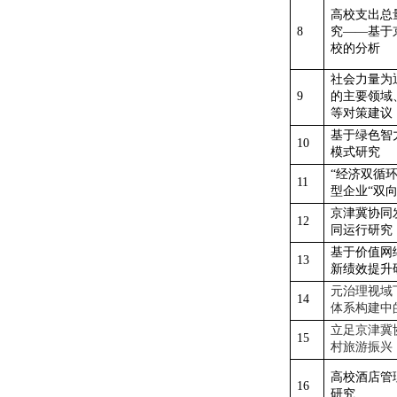
高校支出总
8
究
——基于
校的分析
社会力量为
9
的主要领域
等对策建议
基于绿色智
10
模式研究
“经济双循
11
型企业“双
京津冀协同
12
同运行研究
基于价值网
13
新绩效提升
元治理视域
14
体系构建中
立足京津冀
15
村旅游振兴
高校酒店管
16
研究