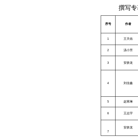
撰写专
序号
作者
1
王天佑
2
汤小芳
3
安轶龙
4
刘佳鑫
5
赵苒琳
6
王志宇
安轶龙
7