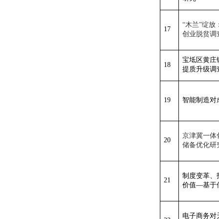
“木兰”绽
17
创业脱贫调
宝坻区黄庄
18
提质升级调
19
智能制造对
京津冀一体
20
储备优化研
制度变革、
21
价值
—基于
电子商务对