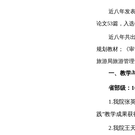
近八年
发表
论文53篇，入选
近八年
共
规划教材；《审
旅游局旅游管理
一、教学
省部级：
1.我院张
践
”教学成果
获
2.
我院
王