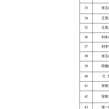
33
张玉
34
王英
35
王英
36
刘冬
37
刘学
38
张玉
39
田雅
40
兰
41
安轶
42
安轶
43
张一