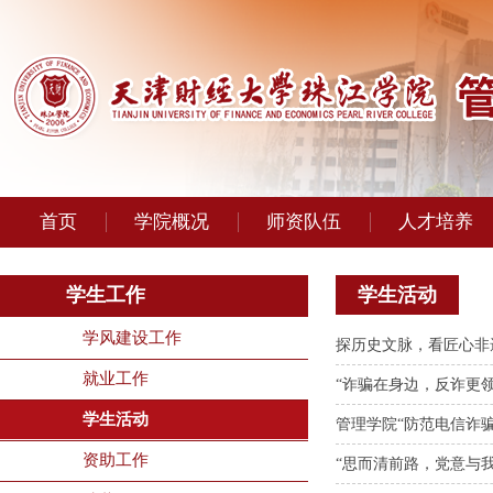
首页
学院概况
师资队伍
人才培养
学生工作
学生活动
学风建设工作
探历史文脉，看匠心非遗
就业工作
“诈骗在身边，反诈更
学生活动
管理学院“防范电信诈
资助工作
“思而清前路，党意与